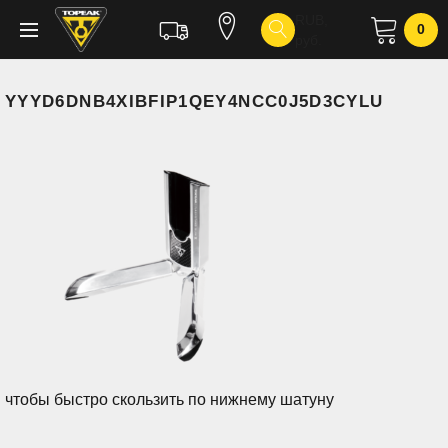
Skip
RUB,
0
руб.
to
content
YYYD6DNB4XIBFIP1QEY4NCC0J5D3CYLU
чтобы быстро скользить по нижнему шатуну