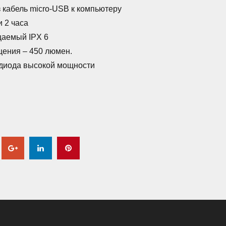
 кабель micro-USB к компьютеру
и 2 часа
аемый IPX 6
щения – 450 люмен.
одиода высокой мощности
tter
Google+
LinkedIn
Pinterest