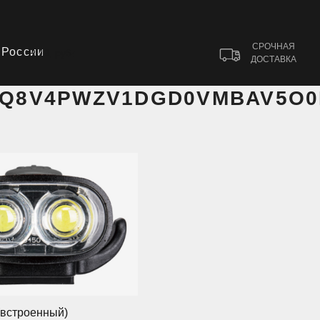
СРОЧНАЯ
 России
RUB, руб.
ДОСТАВКА
Q8V4PWZV1DGD0VMBAV5O0
(встроенный)