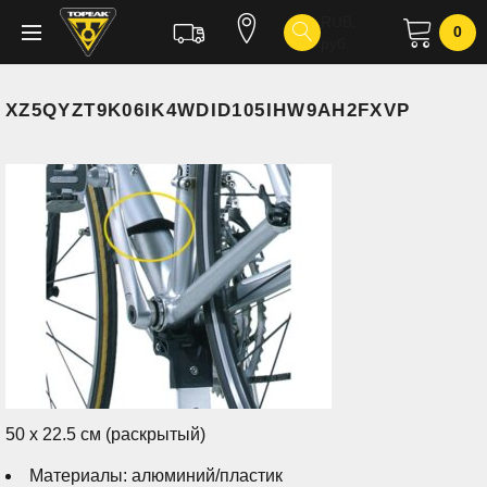
Skip
RUB,
0
руб.
to
content
XZ5QYZT9K06IK4WDID105IHW9AH2FXVP
50 x 22.5 см (раскрытый)
Материалы: алюминий/пластик